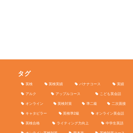
タグ
英検
英検実績
バナナコース
実績
アルク
アップルコース
こども英会話
オンライン
英検対策
準二級
二次面接
キャタピラー
英検準2級
オンライン英会話
英検合格
ライティング力向上
中学生英語
オンライン英検対策
熊本市
英検対策コース