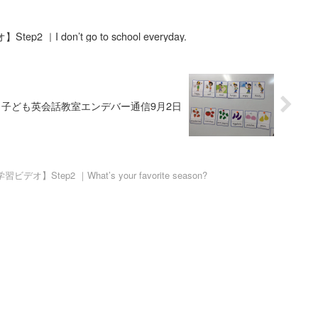
｜I don’t go to school everyday.
!｜子ども英会話教室エンデバー通信9月2日
】Step2 ｜What’s your favorite season?