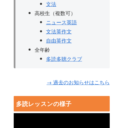
文法
高校生（複数可）
ニュース英語
文法英作文
自由英作文
全年齢
多読多聴クラブ
→ 過去のお知らせはこちら
多読レッスンの様子