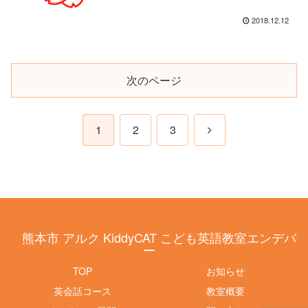
2018.12.12
次のページ
次
1
2
3
へ
熊本市 アルク KiddyCAT こども英語教室エンデバ
ー
TOP
お知らせ
英会話コース
教室概要