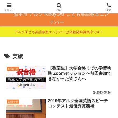
こども英会話で自信とやる気を育てる
メニュー
検索
電話
熊本市 アルク KiddyCAT こども英語教室エン
デバー
アルク子ども英語教室エンデバーは体験随時募集中です！
実績
【教室生】大学合格までの学習軌
お知らせ
跡 Zoomセッション〜前回参加で
きなかった皆さんへ
2023.05.26
2019年アルク全国英語スピーチ
お知らせ
コンテスト最優秀賞獲得