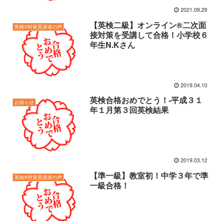
2021.09.29
【英検二級】オンライン®二次面
英検®対策受講者の声
接対策を受講して合格！小学校６
年生N.Kさん
2019.04.10
英検合格おめでとう！-平成３１
お知らせ
年１月第３回英検結果
2019.03.12
【準一級】教室初！中学３年で準
英検®対策受講者の声
一級合格！