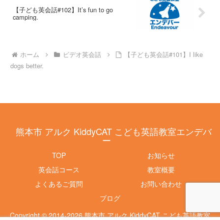
【子ども英会話#102】It’s fun to go
camping.
ホーム
ビデオ英会話
【子ども英会話#101】I like
dogs better.
熊本市 アルク KiddyCAT こども英語教室エンデバ
ー
TOP
お知らせ
英会話コース
教室概要
よくあるご質問
お問い合わせ
ブログ
Copyright © 2014-2026 熊本市 アルク KiddyCAT こども英語教室