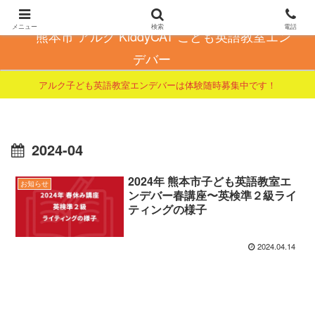
こども英会話で自信とやる気を育てる
メニュー
検索
電話
熊本市 アルク KiddyCAT こども英語教室エン
デバー
アルク子ども英語教室エンデバーは体験随時募集中です！
2024-04
2024年 熊本市子ども英語教室エ
お知らせ
ンデバー春講座〜英検準２級ライ
ティングの様子
2024.04.14