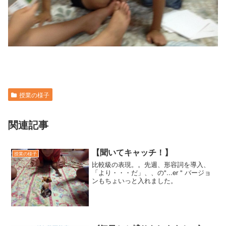
授業の様子
関連記事
【聞いてキャッチ！】
授業の様子
比較級の表現。。先週、形容詞を導入、
「より・・・だ」、、の"...er " バージョ
ンもちょいっと入れました。