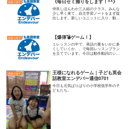
《毎日セミ捕りをします！^^》
授業の様子
仲良しほんわか三人組のクラス。みんな
少し早く来て、自主学習ノートをまず提
出します。新しいユニットに入り、動詞
のジェスチャーゲームwatch TV, read a
book, study math,,,,をし、What do you
do everyday?
【爆弾💣ゲーム！】
授業の様子
１レッスンの中で、発話の量をいかに多
くしていくか、、で毎回レッスンプラン
を立てています。今日は動作動詞のシー
クエンス続けてどんどんたしていきま
す。
王様になれるゲーム｜子ども英会
授業の様子
話教室エンデバー通信0701
今日も元気ばりばりの小学校低学年の子
どもたち。