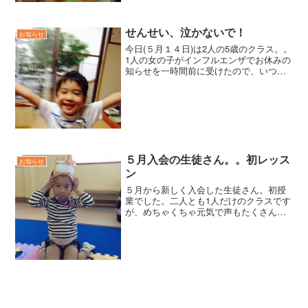
せんせい、泣かないで！
お知らせ
今日(５月１４日)は2人の5歳のクラス。。
1人の女の子がインフルエンザでお休みの
知らせを一時間前に受けたので、いつも
のレッスンプラスして、少しプランを変
えてみましたー。
５月入会の生徒さん。。初レッス
お知らせ
ン
５月から新しく入会した生徒さん。初授
業でした。二人とも1人だけのクラスです
が、めちゃくちゃ元気で声もたくさん出
てましたー！ :-)