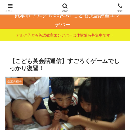
こども英会話で自信とやる気を育てる
メニュー
検索
電話
熊本市 アルク KiddyCAT こども英語教室エン
デバー
アルク子ども英語教室エンデバーは体験随時募集中です！
【こども英会話通信】すごろくゲームでし
っかり復習！
授業の様子