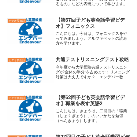
るもの」などの表現について学びます。
【第67回子ども英会話学習ビデ
ビデオ英会話
オ】フォニックス
こんにちは。今日は、フォニックスをや
ってみましょう。アルファベットの読み
方を学びます。
共通テストリスニングテスト攻略
ビデオ英会話
今年度から大学受験共通テストリスニン
グが”全体の半分”を占めます！リスニング
対策は大丈夫ですか？ エンデバー教室
ではオンラインで新しい共通テスト対策
に特化したレッスンを提供し始めまし
た。こんな生徒に！☑ どうしてもリス
ニングスコアが伸びない...
【第62回子ども英会話学習ビデ
ビデオ英会話
オ】職業を表す英語2
こんにちは。きょうは、二回目の「職業
（しょくぎょう）」のいいかたを勉強
（べんきょう）します。
第27回目の子ども英会話学習ビデ