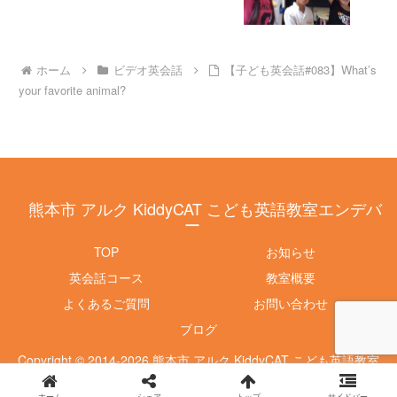
ホーム
ビデオ英会話
【子ども英会話#083】What’s
your favorite animal?
熊本市 アルク KiddyCAT こども英語教室エンデバ
ー
TOP
お知らせ
英会話コース
教室概要
よくあるご質問
お問い合わせ
ブログ
Copyright © 2014-2026 熊本市 アルク KiddyCAT こども英語教室
エンデバー All Rights Reserved.
ホーム
シェア
トップ
サイドバー