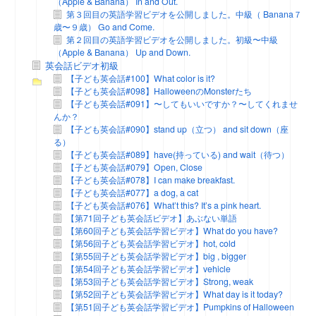
（Apple & Banana） In and Out.
第３回目の英語学習ビデオを公開しました。中級（ Banana７
歳〜９歳） Go and Come.
第２回目の英語学習ビデオを公開しました。初級〜中級
（Apple & Banana） Up and Down.
英会話ビデオ初級
【子ども英会話#100】What color is it?
【子ども英会話#098】HalloweenのMonsterたち
【子ども英会話#091】〜してもいいですか？〜してくれませ
んか？
【子ども英会話#090】stand up（立つ） and sit down（座
る）
【子ども英会話#089】have(持っている) and wait（待つ）
【子ども英会話#079】Open, Close
【子ども英会話#078】I can make breakfast.
【子ども英会話#077】a dog, a cat
【子ども英会話#076】What’t this? It’s a pink heart.
【第71回子ども英会話ビデオ】あぶない単語
【第60回子ども英会話学習ビデオ】What do you have?
【第56回子ども英会話学習ビデオ】hot, cold
【第55回子ども英会話学習ビデオ】big , bigger
【第54回子ども英会話学習ビデオ】vehicle
【第53回子ども英会話学習ビデオ】Strong, weak
【第52回子ども英会話学習ビデオ】What day is it today?
【第51回子ども英会話学習ビデオ】Pumpkins of Halloween