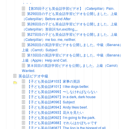
・・・
【第35回子ども英会話学習ビデオ】（Caterpillar）Pain.
第29回目の子ども英会話学習ビデオを公開しました。上級
（Caterpillar）Before and After
第28回目の子ども英会話学習ビデオを公開しました。上級
（Caterpillar）形容詞 fun,exciting,,,.
第27回目の子ども英会話学習ビデオを公開しました。上級
（Caterpillar）me too. me, neither.
第26回目の英語学習ビデオを公開しました。中級（Banana）
上級（Carrot）Subject
第13回目の英語学習ビデオを公開しました。中級（Banana）
上級（Apple）Help and Call.
第８回目の英語学習ビデオを公開しました。上級（Carrot）
Wanted.
英会話ビデオ中級
【子ども英会話#103】家事の英語
【子ども英会話#101】I like dogs better.
【子ども英会話#099】〜しなければならない
【子ども英会話#097】in a dark, dark house
【子ども英会話#096】Subject
【子ども英会話#094】Andy likes beef.
【子ども英会話#093】花火を見たい
【子ども英会話#092】I’m going to the park.
【子ども英会話#088】それらはかぼちゃです
【子ども英会話#087】The lion is the biggest of all.