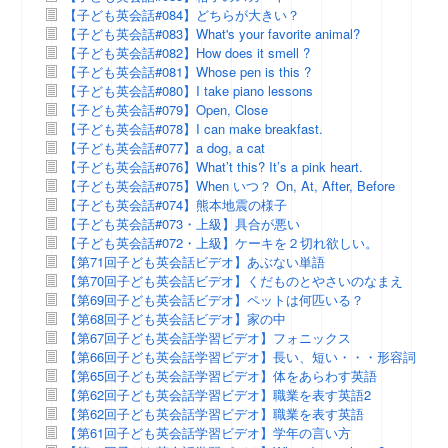
【子ども英会話#084】どちらが大きい？
【子ども英会話#083】What's your favorite animal?
【子ども英会話#082】How does it smell ?
【子ども英会話#081】Whose pen is this ?
【子ども英会話#080】I take piano lessons
【子ども英会話#079】Open, Close
【子ども英会話#078】I can make breakfast.
【子ども英会話#077】a dog, a cat
【子ども英会話#076】What’t this? It’s a pink heart.
【子ども英会話#075】When いつ？ On, At, After, Before
【子ども英会話#074】熊本地震の様子
【子ども英会話#073・上級】具合が悪い
【子ども英会話#072・上級】ケーキを２切れ欲しい。
【第71回子ども英会話ビデオ】あぶない単語
【第70回子ども英会話ビデオ】くだものとやさいのなまえ
【第69回子ども英会話ビデオ】ペットは何匹いる？
【第68回子ども英会話ビデオ】家の中
【第67回子ども英会話学習ビデオ】フォニックス
【第66回子ども英会話学習ビデオ】長い、短い・・・形容詞
【第65回子ども英会話学習ビデオ】体をあらわす英語
【第62回子ども英会話学習ビデオ】職業を表す英語2
【第62回子ども英会話学習ビデオ】職業を表す英語
【第61回子ども英会話学習ビデオ】学年の言い方