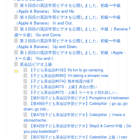
第５回目の英語学習ビデオを公開しました。初級〜中級
（Apple & Banana） She and He.
第４回目の英語学習ビデオを公開しました。初級〜中級
（Apple & Banana） In and Out.
第３回目の英語学習ビデオを公開しました。中級（ Banana７
歳〜９歳） Go and Come.
第２回目の英語学習ビデオを公開しました。初級〜中級
（Apple & Banana） Up and Down.
第１回目の英語学習ビデオを公開しました。初級（Apple・
３〜６歳） You and I.
英会話ビデオ上級
【子ども英会話#102】It's fun to go camping.
【子ども英会話#095】I'm taking a shower now.
【子ども英会話#074】熊本地震の様子
【子ども英会話#073・上級】具合が悪い
【子ども英会話#072・上級】ケーキを２切れ欲しい。
【第51回子ども英会話学習ビデオ】Pumpkins of Halloween
【第49回子ども英会話学習ビデオ】Caterpillar ｜go up, go
down, go into...
【第47回子ども英会話学習ビデオ】Caterpillar ｜I have a
stomachache.
【第42回子ども英会話学習ビデオ】Step2 & Carrot 中級｜Do
you play basketball?
【第37回子ども英会話学習ビデオ】Caterpillar 上級｜I can