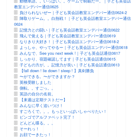
動物単語。。いっぱい。。ゲームで制覇だー。｜子ども英会話
教室エンデバー通信0625
負けられないぜー｜子ども英会話教室エンデバー通信0624-2
陣取りゲーム。。白熱戦！｜子ども英会話教室エンデバー通信
0624
記憶力との闘い｜子ども英会話教室エンデバー通信0622
飛んで覚える｜子ども英会話教室エンデバー通信0619
なりきり大好き！｜子ども英会話エンデバー通信0618-2
よっしゃ、やってやるー｜子ども英会話エンデバー通信0618
みんなで、See you next week !｜子ども英会話通信0617
しっかり、宿題確認してます｜子ども英会話通信0615
子どもの方が。。記憶力が良い｜子ども英会話通信0613
【fall down ! lie down ! sleep ! 】真剣勝負
〜ができる。〜ができますか？
英検受験しました
側転。。すごっ。。
英語の自分の名前。
【来週は定期テストだー】
みんなに早く追いつけ！
すごろくで。。。もっといっぱいしゃべりたい！
ビンゴでアルファベット完了！
どんどん喋る。。。
そーれっ！
お顔でーきたっ！