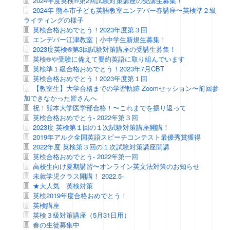
2024年度英検®第2回試験対策講座の受講生募集！
2024年 熊本市子ども英語教室エンデバー春講座〜英検準２級
ライティングの様子
英検合格おめでとう！2023年度第３回
エンデバー江津教室｜小中学生新規生募集！
2023度英検®第3回試験対策講座の受講生募集！
英検®や受験に備えて要約英語に取り組んでいます
英検準１級合格おめでとう！2023年7月CBT
英検合格おめでとう！2023年度第１回
【教室生】大学合格までの学習軌跡 Zoomセッション〜前回参
加できなかった皆さんへ
祝！熊本大学医学部合格！〜これまでを振り返って
英検合格おめでとう- 2022年第３回
2023度 英検第１回の１次試験対策講座開講！
2019年アルク全国英語スピーチコンテスト最優秀賞獲得
2022年度 英検第３回の１次試験対策講座開講
英検合格おめでとう- 2022年第一回
高校生向け夏期講習〜オンライン英文法対策のお知らせ
未就学児クラス開講！ 2022.5-
★大人気 英検対策
英検2019年度合格おめでとう！
英検講座
英検３級対策講座（5月31日用）
春の生徒募集中