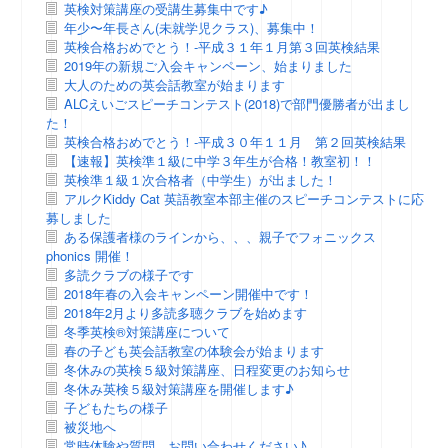
英検対策講座の受講生募集中です♪
年少〜年長さん(未就学児クラス)、募集中！
英検合格おめでとう！-平成３１年１月第３回英検結果
2019年の新規ご入会キャンペーン、始まりました
大人のための英会話教室が始まります
ALCえいごスピーチコンテスト(2018)で部門優勝者が出まし
た！
英検合格おめでとう！-平成３０年１１月 第２回英検結果
【速報】英検準１級に中学３年生が合格！教室初！！
英検準１級１次合格者（中学生）が出ました！
アルクKiddy Cat 英語教室本部主催のスピーチコンテストに応
募しました
ある保護者様のラインから、、、親子でフォニックス
phonics 開催！
多読クラブの様子です
2018年春の入会キャンペーン開催中です！
2018年2月より多読多聴クラブを始めます
冬季英検®対策講座について
春の子ども英会話教室の体験会が始まります
冬休みの英検５級対策講座、日程変更のお知らせ
冬休み英検５級対策講座を開催します♪
子どもたちの様子
被災地へ
常時体験や質問、お問い合わせください♪