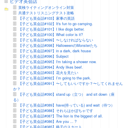
ビデオ英会話
英検ライティングオンライン対策
共通テストリスニングテスト攻略
【子ども英会話#103】家事の英語
【子ども英会話#102】It's fun to go camping.
【子ども英会話#101】I like dogs better.
【子ども英会話#100】What color is it?
【子ども英会話#099】〜しなければならない
【子ども英会話#098】HalloweenのMonsterたち
【子ども英会話#097】in a dark, dark house
【子ども英会話#096】Subject
【子ども英会話#095】I'm taking a shower now.
【子ども英会話#094】Andy likes beef.
【子ども英会話#093】花火を見たい
【子ども英会話#092】I’m going to the park.
【子ども英会話#091】〜してもいいですか？〜してくれません
か？
【子ども英会話#090】stand up（立つ） and sit down（座
る）
【子ども英会話#089】have(持っている) and wait（待つ）
【子ども英会話#088】それらはかぼちゃです
【子ども英会話#087】The lion is the biggest of all.
【子ども英会話#086】Are you ... ?
【子ども英会話#085】格子のスカート