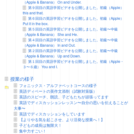
（Apple & Banana） On and Under.
第９回目の英語学習ビデオを公開しました。初級（Apple）
this and that.
第６回目の英語学習ビデオを公開しました。初級（Apple）
Put it in the box.
第５回目の英語学習ビデオを公開しました。初級〜中級
（Apple & Banana） She and He.
第４回目の英語学習ビデオを公開しました。初級〜中級
（Apple & Banana） In and Out.
第２回目の英語学習ビデオを公開しました。初級〜中級
（Apple & Banana） Up and Down.
第１回目の英語学習ビデオを公開しました。初級（Apple・
３〜６歳） You and I.
授業の様子
フォニックス・アルファベットコースの様子
英語ディベートの英作文添削（試験対策版）
英語のスピーチ、朗読、子どもたちが頑張ってます
英語でディスカッションレッスン〜自分の思いを伝えることが
大事〜
英語でディスカッションをしています
【よりやる気を起こさせ、より活発な授業へ！】
子どもの成長は無限大！
集中力すごい！