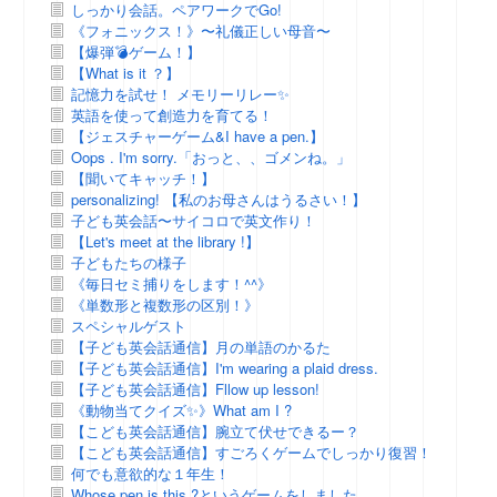
しっかり会話。ペアワークでGo!
《フォニックス！》〜礼儀正しい母音〜
【爆弾💣ゲーム！】
【What is it ？】
記憶力を試せ！ メモリーリレー✨
英語を使って創造力を育てる！
【ジェスチャーゲーム&I have a pen.】
Oops . I'm sorry.「おっと、、ゴメンね。」
【聞いてキャッチ！】
personalizing! 【私のお母さんはうるさい！】
子ども英会話〜サイコロで英文作り！
【Let's meet at the library !】
子どもたちの様子
《毎日セミ捕りをします！^^》
《単数形と複数形の区別！》
スペシャルゲスト
【子ども英会話通信】月の単語のかるた
【子ども英会話通信】I'm wearing a plaid dress.
【子ども英会話通信】Fllow up lesson!
《動物当てクイズ✨》What am I ?
【こども英会話通信】腕立て伏せできるー？
【こども英会話通信】すごろくゲームでしっかり復習！
何でも意欲的な１年生！
Whose pen is this ?というゲームをしました。