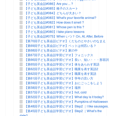
【子ども英会話#086】Are you ... ?
【子ども英会話#085】格子のスカート
【子ども英会話#084】どちらが大きい？
【子ども英会話#083】What's your favorite animal?
【子ども英会話#082】How does it smell ?
【子ども英会話#081】Whose pen is this ?
【子ども英会話#080】I take piano lessons
【子ども英会話#075】When いつ？ On, At, After, Before
【第70回子ども英会話ビデオ】くだものとやさいのなまえ
【第69回子ども英会話ビデオ】ペットは何匹いる？
【第68回子ども英会話ビデオ】家の中
【第67回子ども英会話学習ビデオ】フォニックス
【第66回子ども英会話学習ビデオ】長い、短い・・・形容詞
【第65回子ども英会話学習ビデオ】体をあらわす英語
【第62回子ども英会話学習ビデオ】職業を表す英語2
【第62回子ども英会話学習ビデオ】職業を表す英語
【第61回子ども英会話学習ビデオ】学年の言い方
【第59回子ども英会話学習ビデオ】おにごっこをしよう
【第58回子ども英会話学習ビデオ】場所
【第57回子ども英会話学習ビデオ】hot, cold
【第52回子ども英会話学習ビデオ】What day is it today?
【第51回子ども英会話学習ビデオ】Pumpkins of Halloween
【第48回子ども英会話学習ビデオ】Step2 ｜I like sausages.
【第45回子ども英会話学習ビデオ】Step2 ｜What’s the
date?