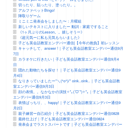
切ったり、貼ったり、塗ったり。。
アルファベットBingo!
陣取りゲーム
ミニミニ発表会をしました〜：月曜組
新しいテキストに入りましたー 動詞：家庭ですること
《1ヶ月ぶりのLesson。。嬉しそうー》
《超元気ーに私も元気もらいました》
子ども英会話教室エンデバー通信|【今年の抱負】初レッスン
キャッチして、answer !｜子ども英会話教室エンデバー通信9月
7日
カラオケに行きたい｜子ども英会話教室エンデバー通信9月4
日
隠れた動物たちを探せ！｜子ども英会話教室エンデバー通信9
月4日
なりきっていましたー*＼(^o^)/* oink..oink..｜子ども英会話教
室エンデバー通信9月3日
顔の表情。。なかなかの演技✧*｡(ˊᗜˋ*)✧*｡｜子ども英会話教室
エンデバー通信9月3日
表情ばっちり、、happy!｜子ども英会話教室エンデバー通信9
月2日
親子練習ー自己紹介｜子ども英会話教室エンデバー通信0828
最終仕上げ｜子ども英会話教室エンデバー通信0824
発表会までラストスパートです｜子ども英会話教室エンデバー