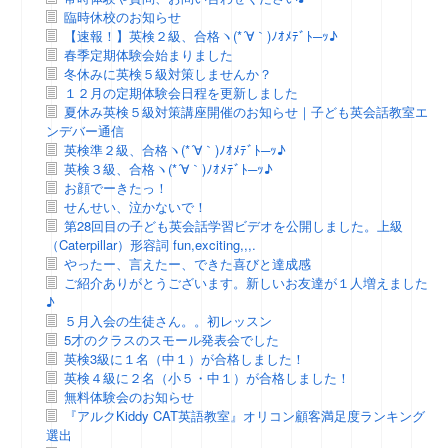
臨時休校のお知らせ
【速報！】英検２級、合格ヽ(*´∀｀)ﾉｵﾒﾃﾞﾄ─ｯ♪
春季定期体験会始まりました
冬休みに英検５級対策しませんか？
１２月の定期体験会日程を更新しました
夏休み英検５級対策講座開催のお知らせ｜子ども英会話教室エ
ンデバー通信
英検準２級、合格ヽ(*´∀｀)ﾉｵﾒﾃﾞﾄ─ｯ♪
英検３級、合格ヽ(*´∀｀)ﾉｵﾒﾃﾞﾄ─ｯ♪
お顔でーきたっ！
せんせい、泣かないで！
第28回目の子ども英会話学習ビデオを公開しました。上級
（Caterpillar）形容詞 fun,exciting,,,.
やったー、言えたー、できた喜びと達成感
ご紹介ありがとうございます。新しいお友達が１人増えました
♪
５月入会の生徒さん。。初レッスン
5才のクラスのスモール発表会でした
英検3級に１名（中１）が合格しました！
英検４級に２名（小５・中１）が合格しました！
無料体験会のお知らせ
『アルクKiddy CAT英語教室』オリコン顧客満足度ランキング
選出