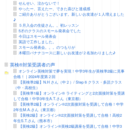
せんせい、泣かないで！
やったー、言えたー、できた喜びと達成感
ご紹介ありがとうございます。新しいお友達が１人増えました
♪
５月入会の生徒さん。。初レッスン
5才のクラスのスモール発表会でした
今日はスモール発表会
英語で工作しました。
スモール発表会。。。のつもりが
木曜日バナナコースに新しいお友達が２名加わりました♪
英検®対策受講者の声
オンライン英検対策で夢を実現！中学3年生が英検準2級に見事
合格！｜2024年度第２回
【英検準2級】N.H さん（中２）/ Step 6 クラス・多読クラス
（中・高校生）
【英検準1級】オンライン® ライティングと2次面接対策を受講
して合格！中学3年生A.T.さん（東京都）
【英検準2級】オンライン®2次面接対策を受講して合格！中学
2年生M.A.さん（東京都）
【英検2級】オンライン®2次面接対策を受講して合格！高校2
年生S.T.さん（熊本市）
【英検2級】オンライン®英検2級講座を受講して合格！中学3